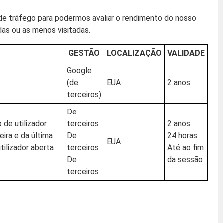
s de tráfego para podermos avaliar o rendimento do nosso
das ou as menos visitadas.
GESTÃO
LOCALIZAÇÃO
VALIDADE
Google
(de
EUA
2 anos
terceiros)
De
 de utilizador
terceiros
2 anos
eira e da última
De
24 horas
EUA
tilizador aberta
terceiros
Até ao fim
De
da sessão
terceiros