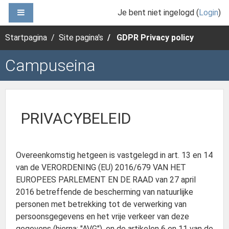
Ga naar hoofdinhoud
ZIJPANEEL
Je bent niet ingelogd (
Login
)
Startpagina
Site pagina's
GDPR Privacy policy
Campuseina
PRIVACYBELEID
Overeenkomstig hetgeen is vastgelegd in art. 13 en 14
van de VERORDENING (EU) 2016/679 VAN HET
EUROPEES PARLEMENT EN DE RAAD van 27 april
2016 betreffende de bescherming van natuurlijke
personen met betrekking tot de verwerking van
persoonsgegevens en het vrije verkeer van deze
gegevens (hierna: "AVG"), en de artikelen 6 en 11 van de