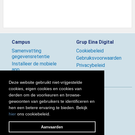
Campus
Grup Eina Digital
Samenvatting
Cookiebeleid
gegevensretentie
Gebruiksvoorwaarden
Installeer de mobiele
Privacybeleid
app
Beleid
Deze website gebruikt niet-vrijgestelde
cookies, eigen cookies en cookies van
derden om de voorkeuren en browse-
Volg ons
gewoonten van gebruikers te identificeren en
hen een betere ervaring te bieden. Bekijk
hier
ons cookiebeleid.
2026 © Grup Eina Digital
Aanvaarden