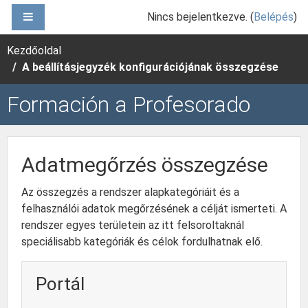
Tovább a fő tartalomhoz
OLDALPANEL
Nincs bejelentkezve. (
Belépés
)
Kezdőoldal
A beállításjegyzék konfigurációjának összegzése
Formación a Profesorado
Adatmegőrzés összegzése
Az összegzés a rendszer alapkategóriáit és a
felhasználói adatok megőrzésének a célját ismerteti. A
rendszer egyes területein az itt felsoroltaknál
speciálisabb kategóriák és célok fordulhatnak elő.
Portál